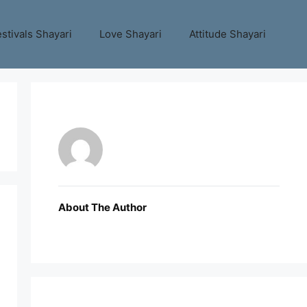
stivals Shayari
Love Shayari
Attitude Shayari
About The Author