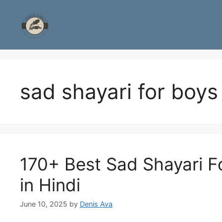
Skip
to
content
sad shayari for boys 
170+ Best Sad Shayari For
in Hindi
June 10, 2025
by
Denis Ava