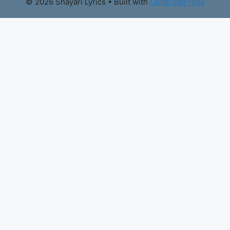
© 2026 Shayari Lyrics
• Built with
GeneratePress