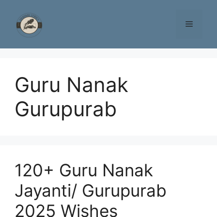
Skip
to
Menu
content
Guru Nanak
Gurupurab
120+ Guru Nanak
Jayanti/ Gurupurab
2025 Wishes