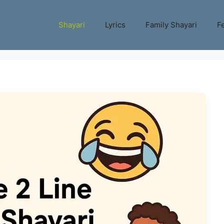
Shayari
Lyrics
Family Shayari
Fe