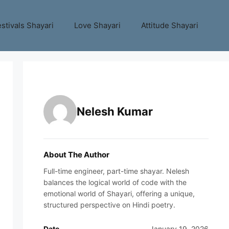
stivals Shayari
Love Shayari
Attitude Shayari
Nelesh Kumar
About The Author
Full-time engineer, part-time shayar. Nelesh
balances the logical world of code with the
emotional world of Shayari, offering a unique,
structured perspective on Hindi poetry.
Date
January 19, 2026