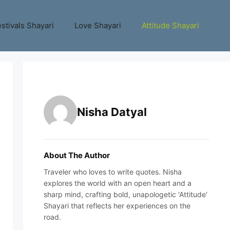
stivals Shayari
Love Shayari
Attitude Shayari
Nisha Datyal
About The Author
Traveler who loves to write quotes. Nisha
explores the world with an open heart and a
sharp mind, crafting bold, unapologetic 'Attitude'
Shayari that reflects her experiences on the
road.